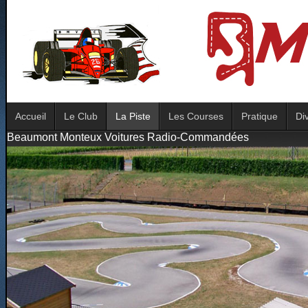
Accueil
Le Club
La Piste
Les Courses
Pratique
Di
Beaumont Monteux Voitures Radio-Commandées