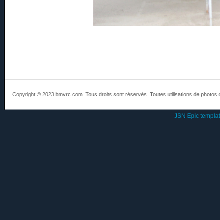
Copyright © 2023 bmvrc.com. Tous droits sont réservés. Toutes utilisations de photos 
JSN Epic templa