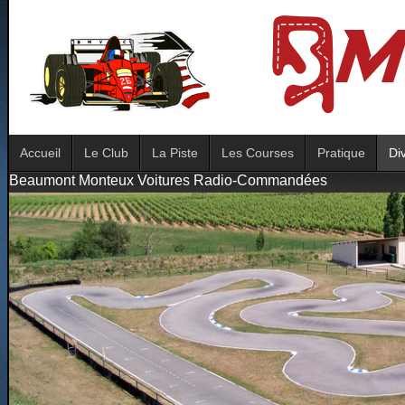
Accueil
Le Club
La Piste
Les Courses
Pratique
Di
Beaumont Monteux Voitures Radio-Commandées